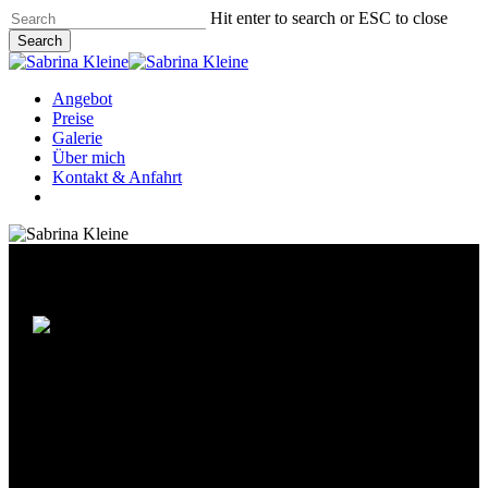
Skip
Hit enter to search or ESC to close
to
Search
main
Close
content
Search
Menu
Angebot
Preise
Galerie
Über mich
Kontakt & Anfahrt
facebook
instagram